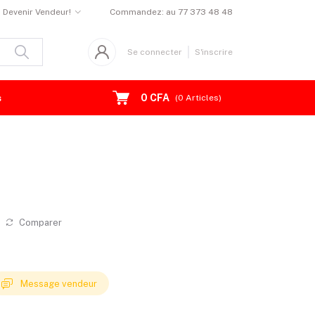
Devenir Vendeur!
Commandez:
au 77 373 48 48
Se connecter
S'inscrire
0 CFA
s
(
0
Articles)
Comparer
Message vendeur