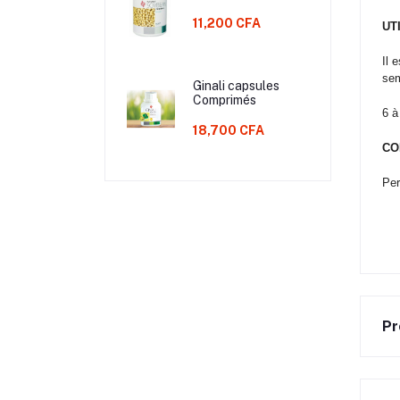
11,200 CFA
UT
Il 
sem
Ginali capsules
Comprimés
6 à
18,700 CFA
CO
Per
Pr