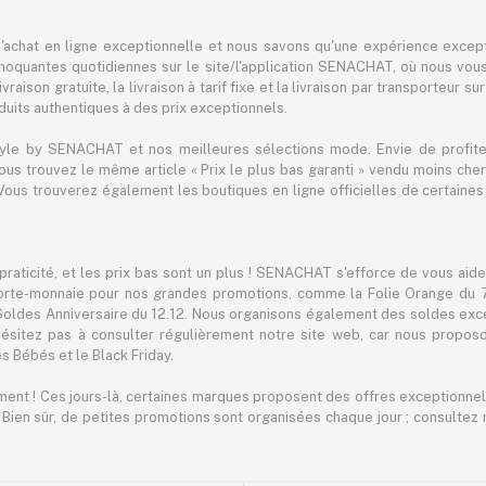
achat en ligne exceptionnelle et nous savons qu'une expérience except
hoquantes quotidiennes sur le site/l'application SENACHAT, où nous vous 
raison gratuite, la livraison à tarif fixe et la livraison par transporteur su
its authentiques à des prix exceptionnels.
tyle by SENACHAT et nos meilleures sélections mode. Envie de profiter 
 vous trouvez le même article « Prix le plus bas garanti » vendu moins 
ous trouverez également les boutiques en ligne officielles de certaines 
praticité, et les prix bas sont un plus ! SENACHAT s'efforce de vous aid
orte-monnaie pour nos grandes promotions, comme la Folie Orange du 7.7
 Soldes Anniversaire du 12.12. Nous organisons également des soldes exc
ésitez pas à consulter régulièrement notre site web, car nous propo
s Bébés et le Black Friday.
ement ! Ces jours-là, certaines marques proposent des offres exceptionnell
. Bien sûr, de petites promotions sont organisées chaque jour ; consult