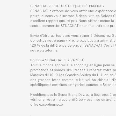
SENACHAT - PRODUITS DE QUALITÉ, PRIX BAS
SENACHAT s'efforce de vous offrir une expérience d'
pourquoi nous vous invitons à découvrir les Soldes C
excellent rapport qualité-prix. Nous offrons même la liv
centre commercial SENACHAT pour découvrir des produ
Envie d'être au top sans vous ruiner ? Découvrez S
Consultez notre page « Prix le plus bas garanti ». Si
120 % de la différence de prix en SENACHAT Coins ! V
notre plateforme.
Boutique SENACHAT : LA VARIÉTÉ
Tout le monde apprécie le shopping en ligne pour sa 
promotions et soldes simultanées. Préparez votre p
Marques du 10.10, les Grandes Soldes du 11.11 et les
des grandes fêtes comme le Nouvel An chinois ! N'h
spécifiques à certaines catégories, comme le Salon de
N'oublions pas le Super Brand Day, qui a lieu régulièr
vérifier si votre marque préférée y est mise en avant
offre exceptionnelle !