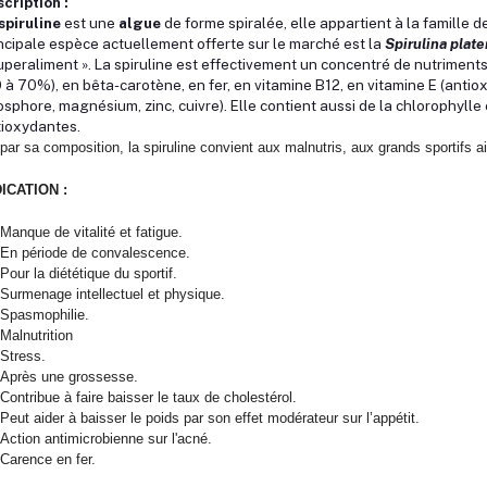
cription :
spiruline
est une
algue
de forme spiralée, elle appartient à la famille 
ncipale espèce actuellement offerte sur le marché est la
Spirulina plate
uperaliment ». La spiruline est effectivement un concentré de nutriments
 à 70%), en bêta-carotène, en fer, en vitamine B12, en vitamine E (antio
sphore, magnésium, zinc, cuivre). Elle contient aussi de la chlorophyll
ioxydantes.
par sa composition, la spiruline convient aux malnutris, aux grands sportifs 
DICATION :
Manque de vitalité et fatigue.
En période de convalescence.
Pour la diététique du sportif.
Surmenage intellectuel et physique.
Spasmophilie.
Malnutrition
Stress.
Après une grossesse.
Contribue à faire baisser le taux de cholestérol.
Peut aider à baisser le poids par son effet modérateur sur l’appétit.
Action antimicrobienne sur l'acné.
Carence en fer.