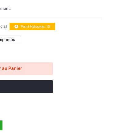
oment.
c(s)
Point Ndioukal: 10
mprimés
 au Panier