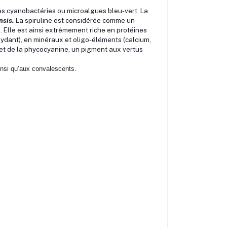
des cyanobactéries ou microalgues bleu-vert. La
nsis.
La spiruline est considérée comme un
. Elle est ainsi extrêmement riche en protéines
xydant), en minéraux et oligo-éléments (calcium,
e et de la phycocyanine, un pigment aux vertus
ainsi qu’aux convalescents.