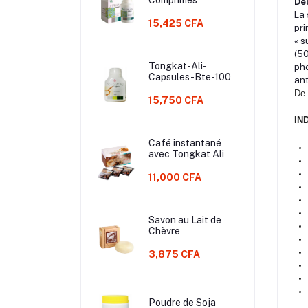
Des
La
15,425 CFA
pri
« s
(50
Tongkat-Ali-
pho
Capsules-Bte-100
ant
De 
15,750 CFA
IN
Café instantané
avec Tongkat Ali
11,000 CFA
Savon au Lait de
Chèvre
3,875 CFA
Poudre de Soja