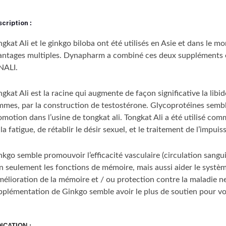
cription :
gkat Ali et le ginkgo biloba ont été utilisés en Asie et dans le mo
antages multiples. Dynapharm a combiné ces deux suppléments 
NALI.
gkat Ali est la racine qui augmente de façon significative la libi
mmes, par la construction de testostérone. Glycoprotéines semble
omotion dans l’usine de tongkat ali. Tongkat Ali a été utilisé co
la fatigue, de rétablir le désir sexuel, et le traitement de l’impuis
nkgo semble promouvoir l’efficacité vasculaire (circulation sangu
n seulement les fonctions de mémoire, mais aussi aider le système
amélioration de la mémoire et / ou protection contre la maladie n
pplémentation de Ginkgo semble avoir le plus de soutien pour vo
DICATION :