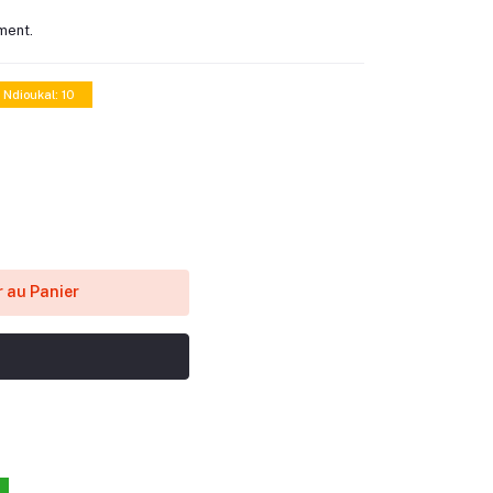
ment.
 Ndioukal: 10
 au Panier