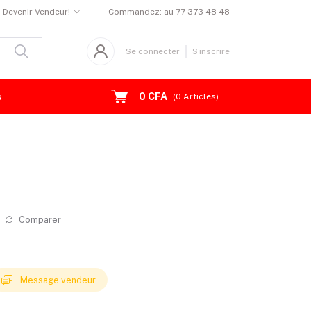
Devenir Vendeur!
Commandez:
au 77 373 48 48
Se connecter
S'inscrire
0 CFA
s
(
0
Articles)
Comparer
Message vendeur