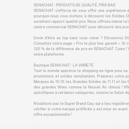
SENACHAT - PRODUITS DE QUALITÉ, PRIX BAS
SENACHAT s'efforce de vous offrir une expérience d'
pourquoi nous vous invitons à découvrir les Soldes C
excellent rapport qualité-prix. Nous offrons même la liv
centre commercial SENACHAT pour découvrir des produ
Envie d'être au top sans vous ruiner ? Découvrez S
Consultez notre page « Prix le plus bas garanti ». Si
120 % de la différence de prix en SENACHAT Coins ! V
notre plateforme.
Boutique SENACHAT : LA VARIÉTÉ
Tout le monde apprécie le shopping en ligne pour sa 
promotions et soldes simultanées. Préparez votre p
Marques du 10.10, les Grandes Soldes du 11.11 et les
des grandes fêtes comme le Nouvel An chinois ! N'h
spécifiques à certaines catégories, comme le Salon de
N'oublions pas le Super Brand Day, qui a lieu régulièr
vérifier si votre marque préférée y est mise en avant
offre exceptionnelle !