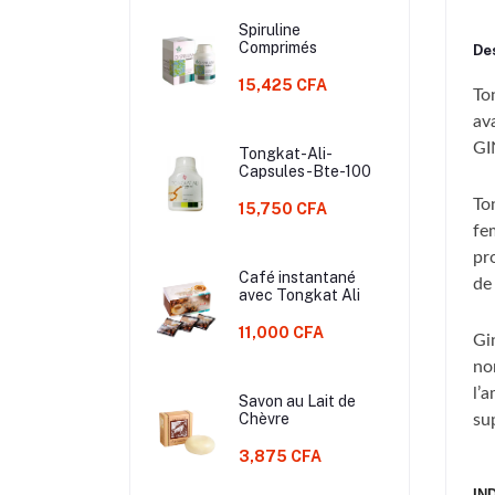
Spiruline
Comprimés
Des
15,425 CFA
Ton
av
GI
Tongkat-Ali-
Capsules-Bte-100
Ton
15,750 CFA
fe
pr
Café instantané
de 
avec Tongkat Ali
11,000 CFA
Gi
no
l’
Savon au Lait de
Chèvre
su
3,875 CFA
IN