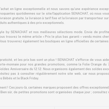
achat en ligne exceptionnelle et nous savons qu'une expérience except
hoquantes quotidiennes sur le site/l'application SENACHAT, où nous vous 
raison gratuite, la livraison à tarif fixe et la livraison par transporteur su
its authentiques à des prix exceptionnels.
tyle by SENACHAT et nos meilleures sélections mode. Envie de profiter 
 vous trouvez le même article « Prix le plus bas garanti » vendu moins 
ous trouverez également les boutiques en ligne officielles de certaines 
praticité, et les prix bas sont un plus ! SENACHAT s'efforce de vous aid
orte-monnaie pour nos grandes promotions, comme la Folie Orange du 7.7
 Soldes Anniversaire du 12.12. Nous organisons également des soldes exc
ésitez pas à consulter régulièrement notre site web, car nous propo
s Bébés et le Black Friday.
ement ! Ces jours-là, certaines marques proposent des offres exceptionnell
. Bien sûr, de petites promotions sont organisées chaque jour ; consult