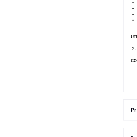
UT
2 c
CO
Pr