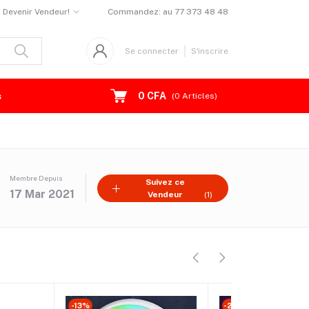
Devenir Vendeur!
Commandez:
au 77 373 48 48
Se connecter
S'inscrire
0 CFA
s
(
0
Articles)
Membre Depuis
Suivez ce
17 Mar 2021
Vendeur
(1)
-20%