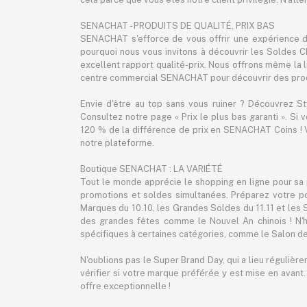
SENACHAT - PRODUITS DE QUALITÉ, PRIX BAS
SENACHAT s'efforce de vous offrir une expérience d'
pourquoi nous vous invitons à découvrir les Soldes C
excellent rapport qualité-prix. Nous offrons même la liv
centre commercial SENACHAT pour découvrir des produ
Envie d'être au top sans vous ruiner ? Découvrez S
Consultez notre page « Prix le plus bas garanti ». Si
120 % de la différence de prix en SENACHAT Coins ! V
notre plateforme.
Boutique SENACHAT : LA VARIÉTÉ
Tout le monde apprécie le shopping en ligne pour sa 
promotions et soldes simultanées. Préparez votre p
Marques du 10.10, les Grandes Soldes du 11.11 et les
des grandes fêtes comme le Nouvel An chinois ! N'h
spécifiques à certaines catégories, comme le Salon de
N'oublions pas le Super Brand Day, qui a lieu régulièr
vérifier si votre marque préférée y est mise en avant
offre exceptionnelle !