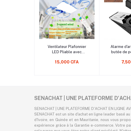
Ajouter au Panier
Ajouter 
Ventilateur Plafonnier
Alarme d'ar
LED Pliable avec
butée de po
Télécommande – 3
Alarme de 
15,000 CFA
7,50
Vitesses, Silencieux &
dB | Dis
Puissant
séc
SENACHAT | UNE PLATEFORME D'ACH
SENACHAT | UNE PLATEFORME D'ACHAT EN LIGNE A
SENACHAT est un site d'achat en ligne leader basé au 
d'Ivoire, en Guinée et en Mauritanie, nous vous prop
expérience grâce à la Garantie e-commerce. Votre pa
cela parce que vous êtes notre client privilégié. N'att