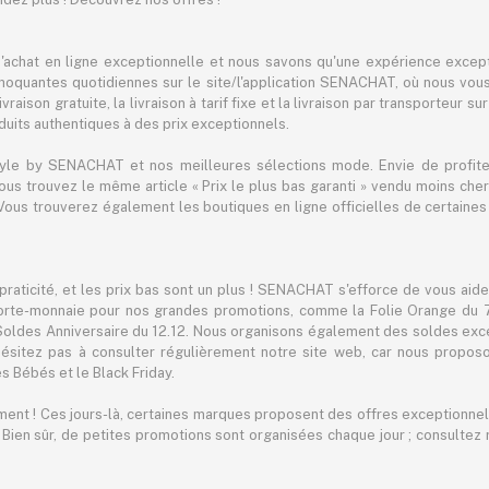
achat en ligne exceptionnelle et nous savons qu'une expérience except
hoquantes quotidiennes sur le site/l'application SENACHAT, où nous vous 
raison gratuite, la livraison à tarif fixe et la livraison par transporteur su
its authentiques à des prix exceptionnels.
tyle by SENACHAT et nos meilleures sélections mode. Envie de profiter 
 vous trouvez le même article « Prix le plus bas garanti » vendu moins 
ous trouverez également les boutiques en ligne officielles de certaines 
praticité, et les prix bas sont un plus ! SENACHAT s'efforce de vous aid
orte-monnaie pour nos grandes promotions, comme la Folie Orange du 7.7
 Soldes Anniversaire du 12.12. Nous organisons également des soldes exc
ésitez pas à consulter régulièrement notre site web, car nous propo
s Bébés et le Black Friday.
ement ! Ces jours-là, certaines marques proposent des offres exceptionnell
. Bien sûr, de petites promotions sont organisées chaque jour ; consult