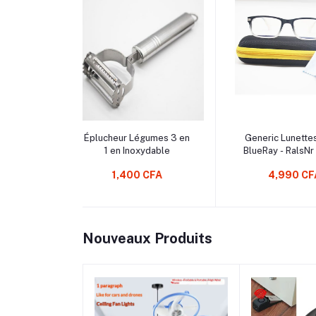
 au Panier
Ajouter au Panier
Ajouter 
Légumes 3 en
Generic Lunettes Class
TWS Ecoute
noxydable
BlueRay - RalsNr - Etui +
Android / Io
Mouchoir Offerts
couleur 
00 CFA
4,990 CFA
6,99
Nouveaux Produits