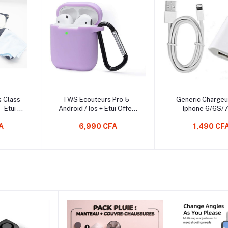
au Panier
Ajouter au Panier
Ajouter 
urs Pro 5 -
Generic Chargeur Pour
Support de 
s + Etui Offert
Iphone 6/6S/7/7S
fil, hau
Aléatoire
Multifoncti
0 CFA
1,490 CFA
13,
Chambre