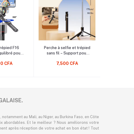
au Panier
Ajouter au Panier
Ajouter 
répied F16
Perche à selfie et trépied
Support Por
quilibré pour
sans fil – Support pour
Rotatif 
ue, bâton à
téléphone portable
Portable Bo
00 CFA
7,500 CFA
7,00
rise de vue
Dimensions 298*51*35
pour Vélo P
ue à 360°,
mm
Fauteuil
ur téléphone
de 1708 mm
egistrement
déo
GALAISE.
 notamment au Mali, au Niger, au Burkina Faso, en Côte
ix abordables. Et le meilleur ? Nous améliorons votre
nt après réception de votre achat en bon état ! Tout