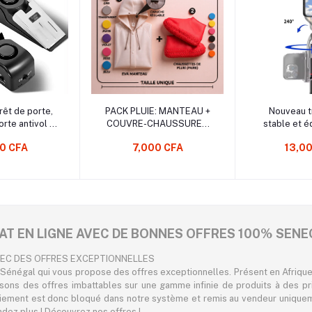
au Panier
Ajouter au Panier
Ajouter 
rêt de porte,
PACK PLUIE: MANTEAU +
Nouveau t
rte antivol |
COUVRE-CHAUSSURES
stable et é
sécurité 120
TAILLE UNIQUE
prise de v
0 CFA
7,000 CFA
13,0
positifs de
selfie, p
urité
panoramiq
trépied po
portable 
pour l'enr
vi
AT EN LIGNE AVEC DE BONNES OFFRES 100% SENE
VEC DES OFFRES EXCEPTIONNELLES
Sénégal qui vous propose des offres exceptionnelles. Présent en Afrique,
osons des offres imbattables sur une gamme infinie de produits à des pr
iement est donc bloqué dans notre système et remis au vendeur uniqueme
endez plus ! Découvrez nos offres !