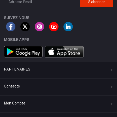
S'abonner
SUIVEZ NOUS
MOBILE APPS
PARTENAIRES
APO - Taxi
Contacts
KAYLOUER - Apts Meublés
Adresse
Mon Compte
KONECTFOOD- Restaurants
Dakar, Sénégal