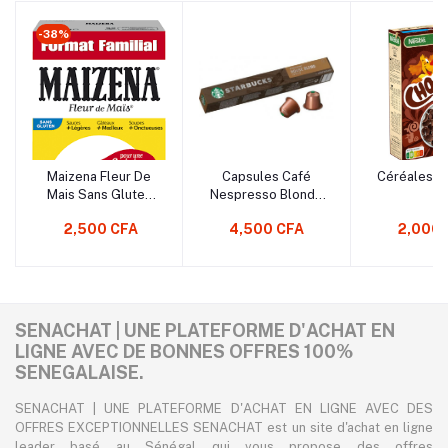
-38%
Maizena Fleur De
Capsules Café
Céréales C
Mais Sans Gluten
Nespresso Blonde
Sauces, Légères,
Espresso RoastX10
2,500 CFA
4,500 CFA
2,000 
Gâteaux Moelleux,
STARBUCKS
Soupes,
53Grs
Onctueuses Pour
Une Cuisine
Réussie
SENACHAT | UNE PLATEFORME D'ACHAT EN
LIGNE AVEC DE BONNES OFFRES 100%
SENEGALAISE.
SENACHAT | UNE PLATEFORME D'ACHAT EN LIGNE AVEC DES
OFFRES EXCEPTIONNELLES SENACHAT est un site d'achat en ligne
leader basé au Sénégal qui vous propose des offres