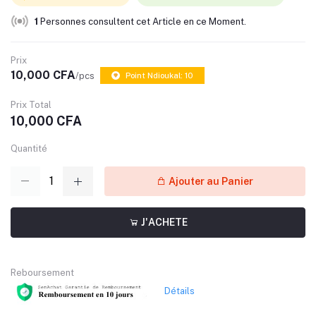
1
Personnes consultent cet Article en ce Moment.
Prix
10,000 CFA
/pcs
Point Ndioukal: 10
Prix Total
10,000 CFA
Quantité
Ajouter au Panier
J'ACHETE
Reboursement
Détails