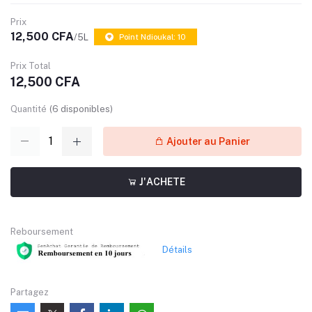
Prix
12,500 CFA
/5L
Point Ndioukal: 10
Prix Total
12,500 CFA
Quantité
(
6
disponibles)
Ajouter au Panier
J'ACHETE
Reboursement
Détails
Partagez